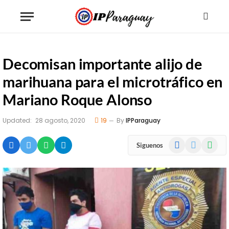
Decomisan importante alijo de
marihuana para el microtráfico en
Mariano Roque Alonso
Updated:
28 agosto, 2020
19
By
IPParaguay
Facebook
X
WhatsA
Siguenos
(Twitter)