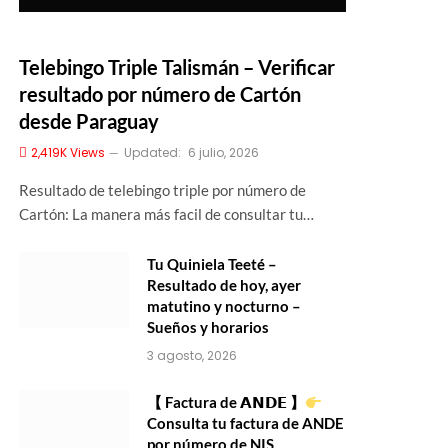
Telebingo Triple Talismán – Verificar
resultado por número de Cartón
desde Paraguay
2,419K
Views
Updated:
6 julio, 2026
Resultado de telebingo triple por número de
Cartón: La manera más facil de consultar tu…
Tu Quiniela Teeté –
Resultado de hoy, ayer
matutino y nocturno –
Sueños y horarios
3 agosto, 2026
【 Factura de 𝗔𝗡𝗗𝗘 】
Consulta tu factura de ANDE
por número de NIS