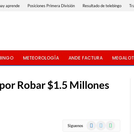
uay aprende
Posiciones Primera División
Resultado de telebingo
Tr
BINGO
METEOROLOGÍA
ANDE FACTURA
MEGALOT
 por Robar $1.5 Millones
Facebook
X
WhatsApp
Siguenos
(Twitter)