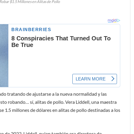
Robar $1.5 Millones en Alitas de Pollo
do tratando de ajustarse a la nueva normalidad y las
to robando… sí, alitas de pollo. Vera Liddell, una maestra
se 1.5 millones de dólares en alitas de pollo destinadas a los
o de 2022, Liddell, quien también era directora de