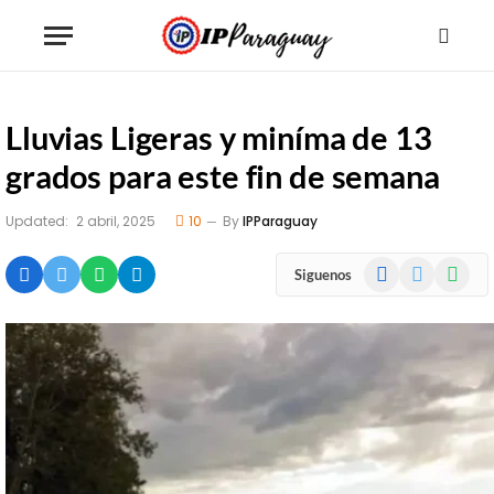
Lluvias Ligeras y miníma de 13
grados para este fin de semana
Updated:
2 abril, 2025
10
By
IPParaguay
Facebook
X
WhatsA
Siguenos
(Twitter)