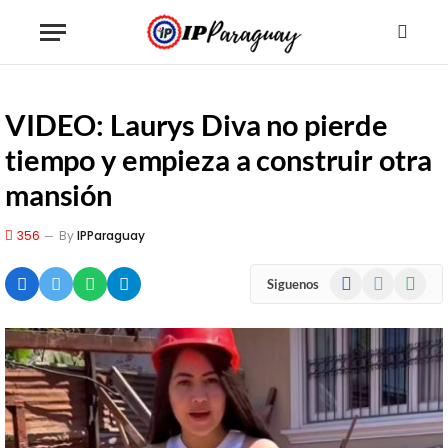
VIDEO: Laurys Diva no pierde
tiempo y empieza a construir otra
mansión
356
By
IPParaguay
Facebook
X
WhatsA
Siguenos
(Twitter)