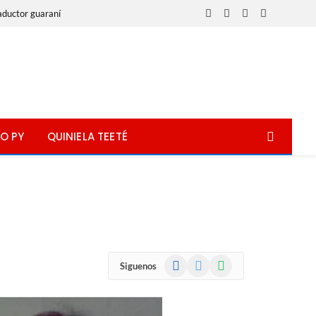
aductor guaraní
Facebook
X
Instagram
WhatsApp
(Twitter)
O PY
QUINIELA TEETÉ
Facebook
X
WhatsApp
Siguenos
(Twitter)