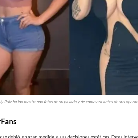
ly Ruiz ha ido mostrando fotos de su pasado y de como era antes de sus operac
yFans
iz se debió, en gran medida, a sus decisiones estéticas. Estas inte