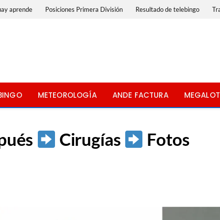
uay aprende
Posiciones Primera División
Resultado de telebingo
Tr
BINGO
METEOROLOGÍA
ANDE FACTURA
MEGALOT
spués
Cirugías
Fotos