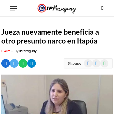
Jueza nuevamente beneficia a
otro presunto narco en Itapúa
432
By
IPParaguay
Facebook
X
WhatsA
Siguenos
(Twitter)