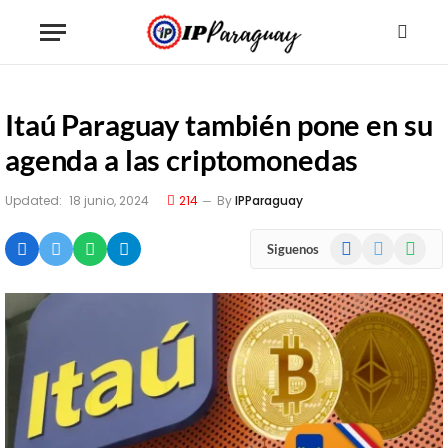
Itaú Paraguay también pone en su
agenda a las criptomonedas
Updated:
18 junio, 2024
214
By
IPParaguay
Facebook
X
WhatsA
Siguenos
(Twitter)