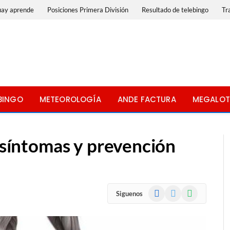
uay aprende
Posiciones Primera División
Resultado de telebingo
Tr
BINGO
METEOROLOGÍA
ANDE FACTURA
MEGALOT
, síntomas y prevención
Facebook
X
WhatsApp
Siguenos
(Twitter)