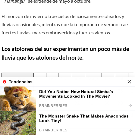
“
Halhangu
” se extiende de mayo a octubre.
El monzón de invierno trae cielos deliciosamente soleados y
lluvias ocasionales, mientras que la temporada de verano trae
fuertes lluvias, mares embravecidos y fuertes vientos.
Los atolones del sur experimentan un poco más de
lluvia que los atolones del norte.
Masculino
Ene
Feb
Mar
Abr
Mayo
Jun
Jul
A
°C bajo
25
25
26
26
26
26
25
2
Alto °C
30
31
31
32
31
30
30
3
Precipitación
90
70
80
130
210
185
160
1
(mm)