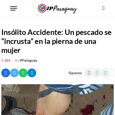
Insólito Accidente: Un pescado se
“incrusta” en la pierna de una
mujer
284
By
IPParaguay
Facebook
X
WhatsA
Siguenos
(Twitter)