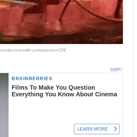
ncionaba como taller y peluquería en CDE