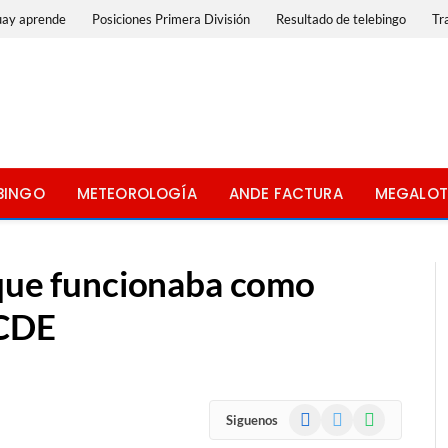
uay aprende
Posiciones Primera División
Resultado de telebingo
Tr
BINGO
METEOROLOGÍA
ANDE FACTURA
MEGALOT
 que funcionaba como
 CDE
Facebook
X
WhatsApp
Siguenos
(Twitter)