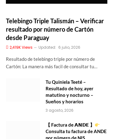
Telebingo Triple Talismán – Verificar
resultado por número de Cartón
desde Paraguay
2,419K
Views
Updated:
6 julio, 2026
Resultado de telebingo triple por número de
Cartón: La manera más facil de consultar tu…
Tu Quiniela Teeté –
Resultado de hoy, ayer
matutino y nocturno –
Sueños y horarios
3 agosto, 2026
【 Factura de 𝗔𝗡𝗗𝗘 】
Consulta tu factura de ANDE
por número de NIS