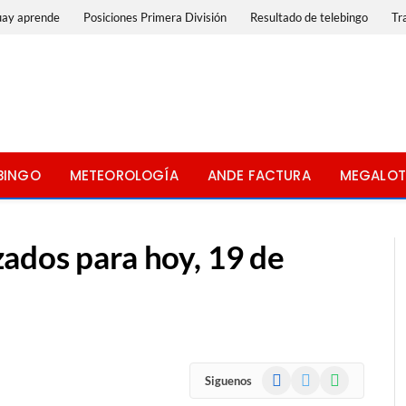
uay aprende
Posiciones Primera División
Resultado de telebingo
Tr
BINGO
METEOROLOGÍA
ANDE FACTURA
MEGALOT
ados para hoy, 19 de
Facebook
X
WhatsApp
Siguenos
(Twitter)