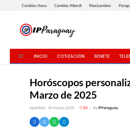
Cambios chaco
Cambios Alberdi
Maxicambios
Parag
INICIO
COTIZACIÓN
SENETE
TELE
Horóscopos personaliz
Marzo de 2025
Updated:
19 marzo, 2025
90
By
IPParaguay