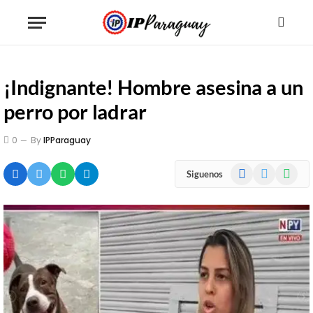
¡Indignante! Hombre asesina a un
perro por ladrar
0
By
IPParaguay
Facebook
X
WhatsA
Siguenos
(Twitter)