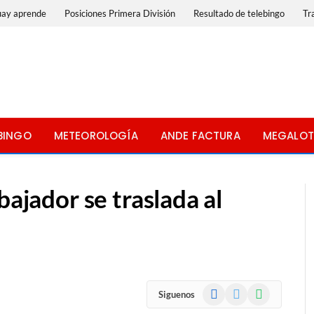
uay aprende
Posiciones Primera División
Resultado de telebingo
Tr
BINGO
METEOROLOGÍA
ANDE FACTURA
MEGALOT
bajador se traslada al
Facebook
X
WhatsApp
Siguenos
(Twitter)