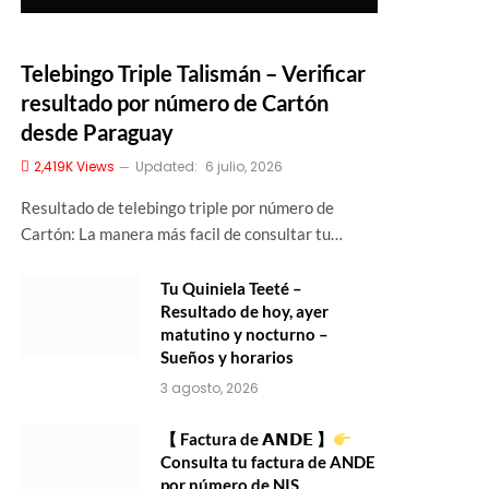
Telebingo Triple Talismán – Verificar
resultado por número de Cartón
desde Paraguay
2,419K
Views
Updated:
6 julio, 2026
Resultado de telebingo triple por número de
Cartón: La manera más facil de consultar tu…
Tu Quiniela Teeté –
Resultado de hoy, ayer
matutino y nocturno –
Sueños y horarios
3 agosto, 2026
【 Factura de 𝗔𝗡𝗗𝗘 】
Consulta tu factura de ANDE
por número de NIS