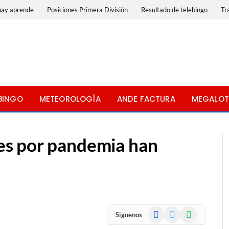
uay aprende
Posiciones Primera División
Resultado de telebingo
Tr
BINGO
METEOROLOGÍA
ANDE FACTURA
MEGALOT
s por pandemia han
Facebook
X
WhatsApp
Siguenos
(Twitter)