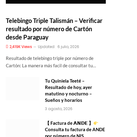
Telebingo Triple Talismán – Verificar
resultado por número de Cartón
desde Paraguay
2,419K
Views
Updated:
6 julio, 2026
Resultado de telebingo triple por número de
Cartón: La manera más facil de consultar tu…
Tu Quiniela Teeté –
Resultado de hoy, ayer
matutino y nocturno –
Sueños y horarios
3 agosto, 2026
【 Factura de 𝗔𝗡𝗗𝗘 】
Consulta tu factura de ANDE
por número de NIS