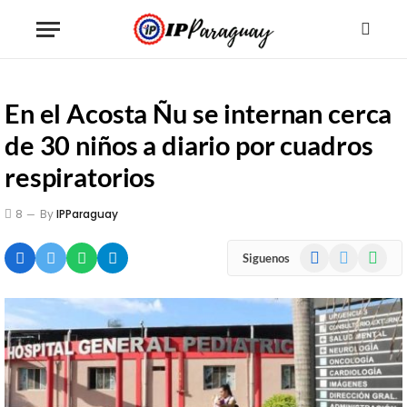
En el Acosta Ñu se internan cerca
de 30 niños a diario por cuadros
respiratorios
8
By
IPParaguay
Facebook
X
WhatsA
Siguenos
(Twitter)