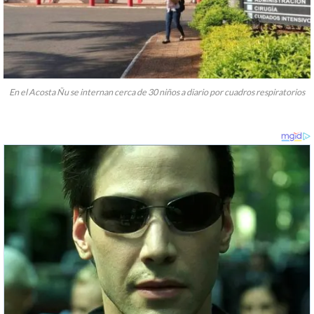
En el Acosta Ñu se internan cerca de 30 niños a diario por cuadros respiratorios