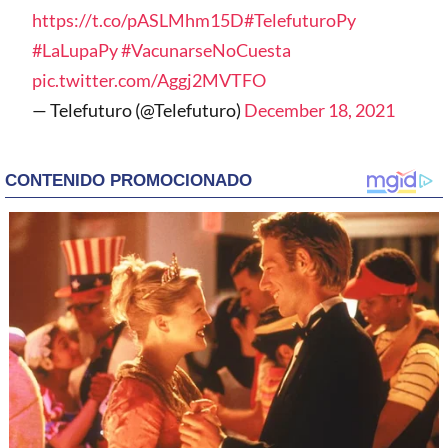
https://t.co/pASLMhm15D
#TelefuturoPy
#LaLupaPy
#VacunarseNoCuesta
pic.twitter.com/Aggj2MVTFO
— Telefuturo (@Telefuturo)
December 18, 2021