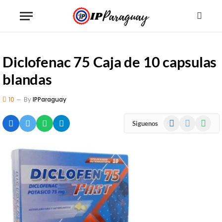
Diclofenac 75 Caja de 10 capsulas
blandas
10
By
IPParaguay
Facebook
X
WhatsA
Siguenos
(Twitter)