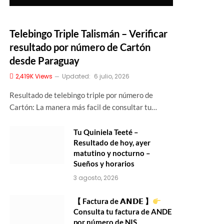
Telebingo Triple Talismán – Verificar
resultado por número de Cartón
desde Paraguay
2,419K
Views
Updated:
6 julio, 2026
Resultado de telebingo triple por número de
Cartón: La manera más facil de consultar tu…
Tu Quiniela Teeté –
Resultado de hoy, ayer
matutino y nocturno –
Sueños y horarios
3 agosto, 2026
【 Factura de 𝗔𝗡𝗗𝗘 】
Consulta tu factura de ANDE
por número de NIS