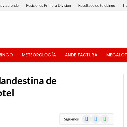
uay aprende
Posiciones Primera División
Resultado de telebingo
Tr
BINGO
METEOROLOGÍA
ANDE FACTURA
MEGALOT
landestina de
otel
Facebook
X
WhatsApp
Siguenos
(Twitter)