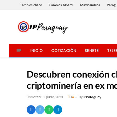
Cambios chaco
Cambios Alberdi
Maxicambios
Parag
INICIO
COTIZACIÓN
SENETE
TELE
Descubren conexión c
criptominería en ex m
Updated:
9 junio, 2023
14
By
IPParaguay