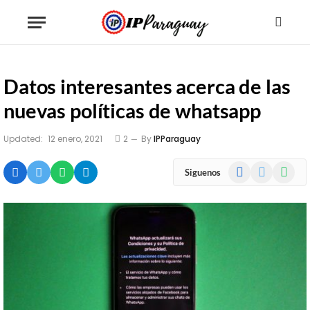
Datos interesantes acerca de las
nuevas políticas de whatsapp
Updated:
12 enero, 2021
2
By
IPParaguay
Facebook
X
Whats
Siguenos
(Twitter)