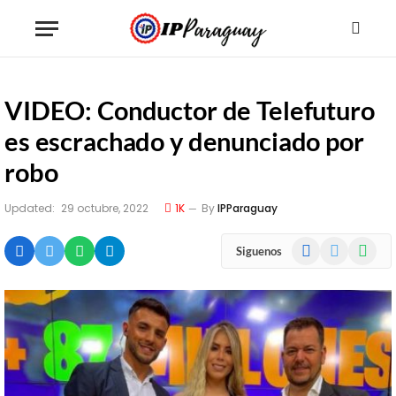
VIDEO: Conductor de Telefuturo
es escrachado y denunciado por
robo
Updated:
29 octubre, 2022
1K
By
IPParaguay
Facebook
X
WhatsA
Siguenos
(Twitter)