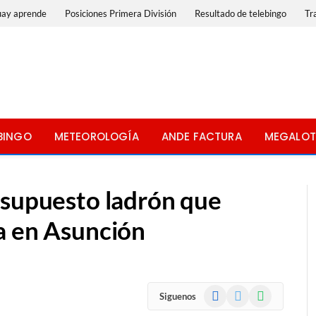
uay aprende
Posiciones Primera División
Resultado de telebingo
Tr
BINGO
METEOROLOGÍA
ANDE FACTURA
MEGALOT
 supuesto ladrón que
a en Asunción
Facebook
X
WhatsApp
Siguenos
(Twitter)