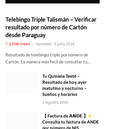
Telebingo Triple Talismán – Verificar
resultado por número de Cartón
desde Paraguay
2,419K
Views
Updated:
6 julio, 2026
Resultado de telebingo triple por número de
Cartón: La manera más facil de consultar tu…
Tu Quiniela Teeté –
Resultado de hoy, ayer
matutino y nocturno –
Sueños y horarios
3 agosto, 2026
【 Factura de 𝗔𝗡𝗗𝗘 】
Consulta tu factura de ANDE
por número de NIS