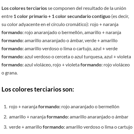
Los colores terciarios
se componen del resultado de la unión
entre
1 color primario + 1 color secundario contiguo
(es decir,
su color adyacente en el círculo cromático): rojo + naranja
formando:
rojo anaranjado o bermellón, amarillo + naranja
formando:
amarillo anaranjado o ámbar, verde + amarillo
formando:
amarillo verdoso o lima o cartujo, azul + verde
formando:
azul verdoso o cerceta o azul turquesa, azul + violeta
formando:
azul violáceo, rojo + violeta
formando:
rojo violáceo
o grana.
Los colores terciarios son:
rojo + naranja
formando:
rojo anaranjado o bermellón
amarillo + naranja
formando:
amarillo anaranjado o ámbar
verde + amarillo
formando:
amarillo verdoso o lima o cartujo