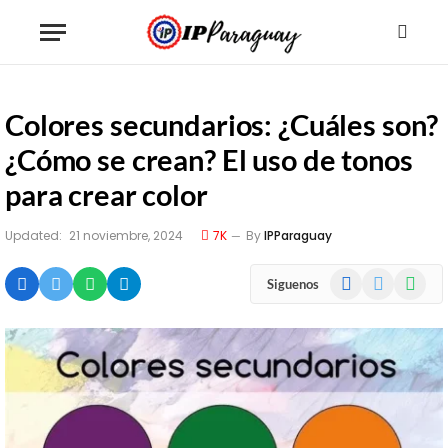
Colores secundarios: ¿Cuáles son?
¿Cómo se crean? El uso de tonos
para crear color
Updated:
21 noviembre, 2024
7K
By
IPParaguay
Facebook
X
WhatsA
Siguenos
(Twitter)