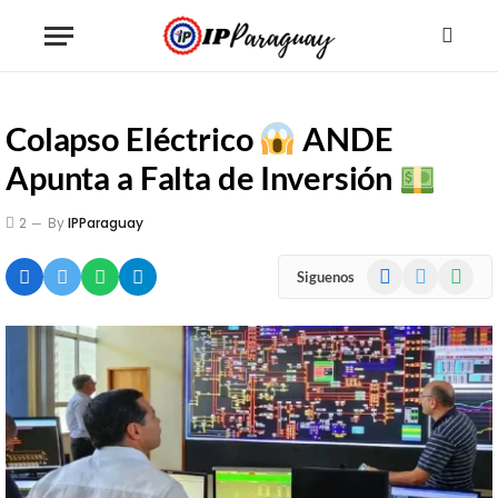
Colapso Eléctrico
ANDE
Apunta a Falta de Inversión
2
By
IPParaguay
Facebook
X
WhatsA
Siguenos
(Twitter)