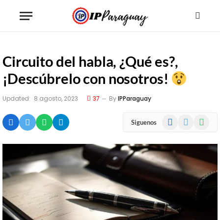
Circuito del habla, ¿Qué es?,
¡Descúbrelo con nosotros!
Updated:
8 agosto, 2023
37
By
IPParaguay
Facebook
X
WhatsA
Siguenos
(Twitter)