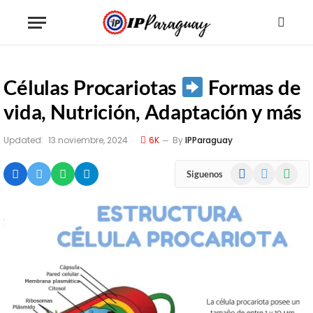
Células Procariotas
Formas de
vida, Nutrición, Adaptación y más
Updated:
13 noviembre, 2024
6K
By
IPParaguay
Facebook
X
WhatsA
Siguenos
(Twitter)