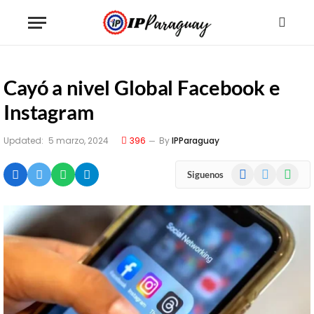
Cayó a nivel Global Facebook e
Instagram
Updated:
5 marzo, 2024
396
By
IPParaguay
Facebook
X
WhatsA
Siguenos
(Twitter)