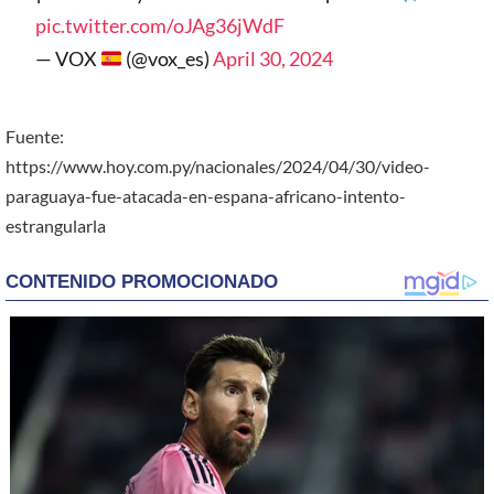
pic.twitter.com/oJAg36jWdF
— VOX
(@vox_es)
April 30, 2024
Fuente:
https://www.hoy.com.py/nacionales/2024/04/30/video-
paraguaya-fue-atacada-en-espana-africano-intento-
estrangularla