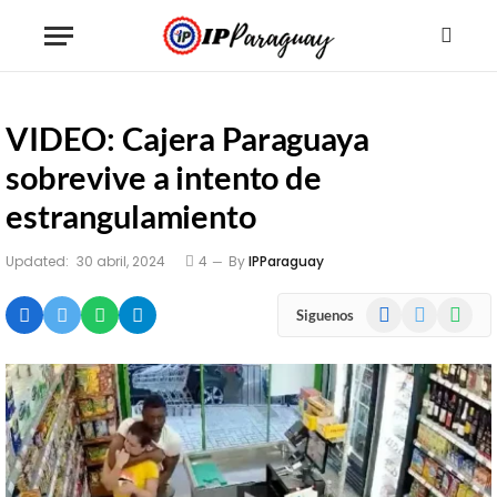
VIDEO: Cajera Paraguaya
sobrevive a intento de
estrangulamiento
Updated:
30 abril, 2024
4
By
IPParaguay
Facebook
X
WhatsA
Siguenos
(Twitter)