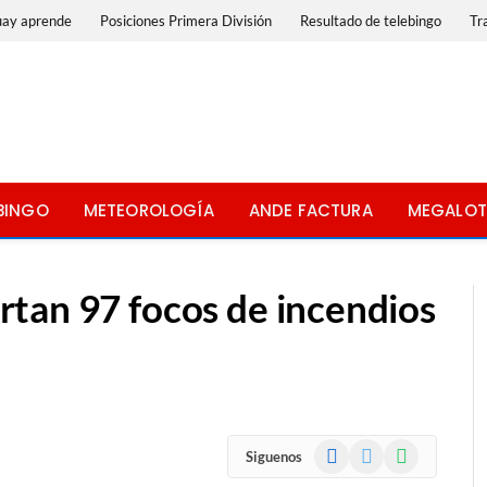
uay aprende
Posiciones Primera División
Resultado de telebingo
Tr
BINGO
METEOROLOGÍA
ANDE FACTURA
MEGALOT
tan 97 focos de incendios
Facebook
X
WhatsApp
Siguenos
(Twitter)