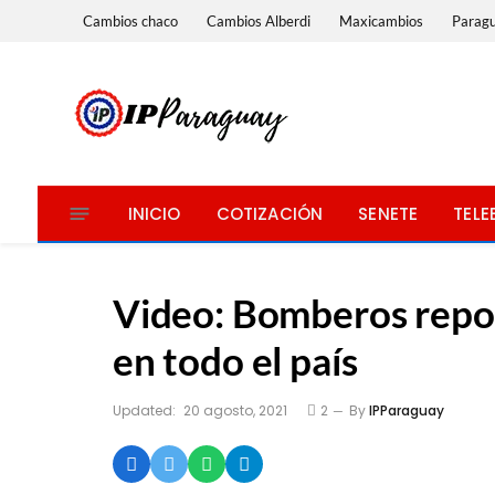
Cambios chaco
Cambios Alberdi
Maxicambios
Parag
INICIO
COTIZACIÓN
SENETE
TELE
Video: Bomberos repor
en todo el país
Updated:
20 agosto, 2021
2
By
IPParaguay