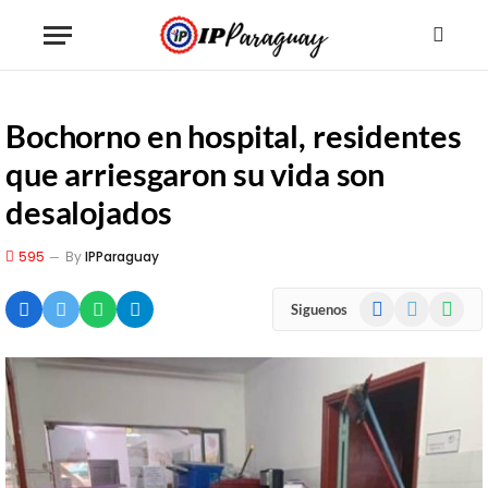
Bochorno en hospital, residentes
que arriesgaron su vida son
desalojados
595
By
IPParaguay
Facebook
X
WhatsA
Siguenos
(Twitter)