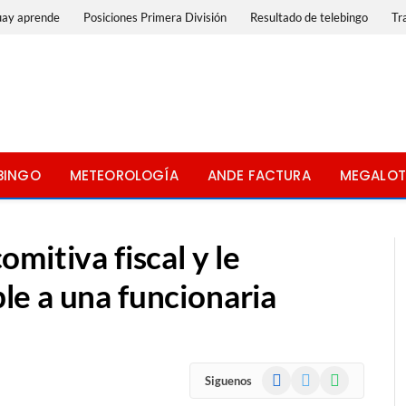
uay aprende
Posiciones Primera División
Resultado de telebingo
Tr
BINGO
METEOROLOGÍA
ANDE FACTURA
MEGALOT
mitiva fiscal y le
e a una funcionaria
Facebook
X
WhatsApp
Siguenos
(Twitter)