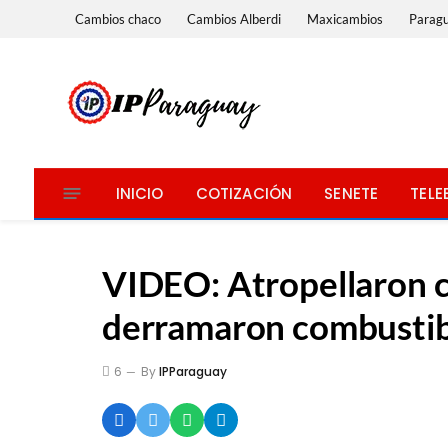
Cambios chaco
Cambios Alberdi
Maxicambios
Parag
INICIO
COTIZACIÓN
SENETE
TELE
VIDEO: Atropellaron co
derramaron combustibl
6
By
IPParaguay