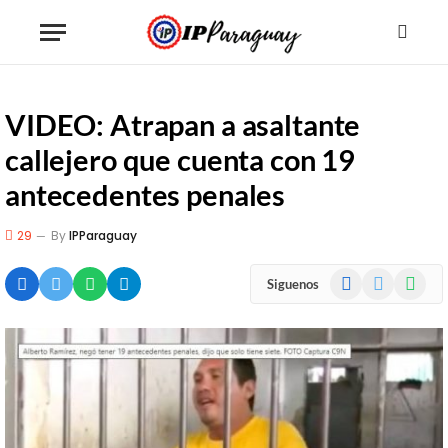
VIDEO: Atrapan a asaltante
callejero que cuenta con 19
antecedentes penales
29
By
IPParaguay
Facebook
X
WhatsA
Siguenos
(Twitter)