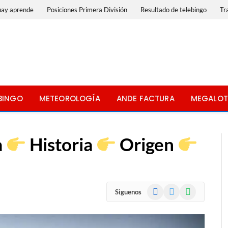
uay aprende
Posiciones Primera División
Resultado de telebingo
Tr
BINGO
METEOROLOGÍA
ANDE FACTURA
MEGALOT
a
​ Historia
​ Origen
Facebook
X
WhatsApp
Siguenos
(Twitter)