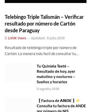
Telebingo Triple Talismán – Verificar
resultado por número de Cartón
desde Paraguay
2,419K
Views
Updated:
6 julio, 2026
Resultado de telebingo triple por número de
Cartón: La manera más facil de consultar tu…
Tu Quiniela Teeté –
Resultado de hoy, ayer
matutino y nocturno –
Sueños y horarios
3 agosto, 2026
【 Factura de 𝗔𝗡𝗗𝗘 】
Consulta tu factura de ANDE
por número de NIS