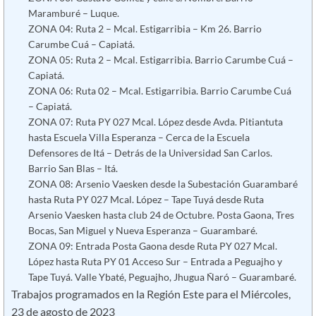
Maramburé – Luque.
ZONA 04: Ruta 2 – Mcal. Estigarribia – Km 26. Barrio
Carumbe Cuá – Capiatá.
ZONA 05: Ruta 2 – Mcal. Estigarribia. Barrio Carumbe Cuá –
Capiatá.
ZONA 06: Ruta 02 – Mcal. Estigarribia. Barrio Carumbe Cuá
– Capiatá.
ZONA 07: Ruta PY 027 Mcal. López desde Avda. Pitiantuta
hasta Escuela Villa Esperanza – Cerca de la Escuela
Defensores de Itá – Detrás de la Universidad San Carlos.
Barrio San Blas – Itá.
ZONA 08: Arsenio Vaesken desde la Subestación Guarambaré
hasta Ruta PY 027 Mcal. López – Tape Tuyá desde Ruta
Arsenio Vaesken hasta club 24 de Octubre. Posta Gaona, Tres
Bocas, San Miguel y Nueva Esperanza – Guarambaré.
ZONA 09: Entrada Posta Gaona desde Ruta PY 027 Mcal.
López hasta Ruta PY 01 Acceso Sur – Entrada a Peguajho y
Tape Tuyá. Valle Ybaté, Peguajho, Jhugua Ñaró – Guarambaré.
Trabajos programados en la Región Este para el Miércoles,
23 de agosto de 2023