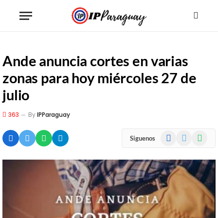
Ande anuncia cortes en varias
zonas para hoy miércoles 27 de
julio
363
By
IPParaguay
Facebook
X
WhatsA
Siguenos
(Twitter)