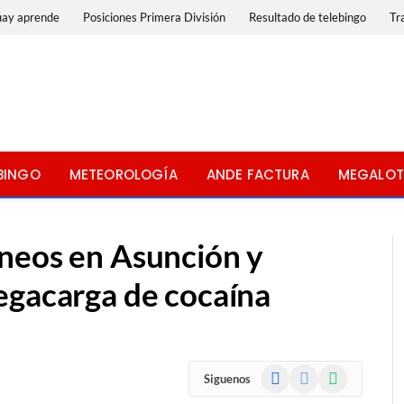
uay aprende
Posiciones Primera División
Resultado de telebingo
Tr
BINGO
METEOROLOGÍA
ANDE FACTURA
MEGALOT
neos en Asunción y
egacarga de cocaína
Facebook
X
WhatsApp
Siguenos
(Twitter)