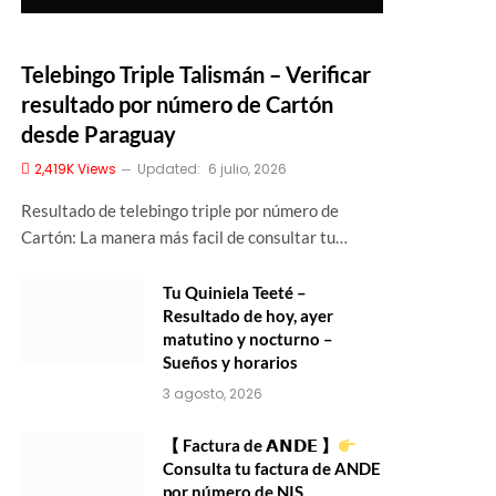
Telebingo Triple Talismán – Verificar
resultado por número de Cartón
desde Paraguay
2,419K
Views
Updated:
6 julio, 2026
Resultado de telebingo triple por número de
Cartón: La manera más facil de consultar tu…
Tu Quiniela Teeté –
Resultado de hoy, ayer
matutino y nocturno –
Sueños y horarios
3 agosto, 2026
【 Factura de 𝗔𝗡𝗗𝗘 】
Consulta tu factura de ANDE
por número de NIS