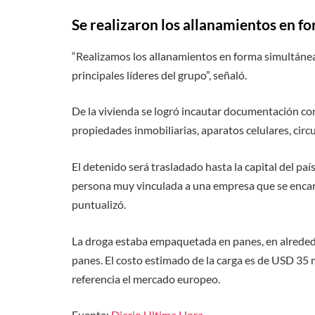
Se realizaron los allanamientos en f
“Realizamos los allanamientos en forma simultánea
principales líderes del grupo”, señaló.
De la vivienda se logró incautar documentación co
propiedades inmobiliarias, aparatos celulares, circ
El detenido será trasladado hasta la capital del paí
persona muy vinculada a una empresa que se encarga
puntualizó.
La droga estaba empaquetada en panes, en alrededo
panes. El costo estimado de la carga es de USD 35 
referencia el mercado europeo.
Fuente:
Diario Ultima Hora