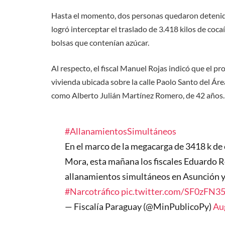
Hasta el momento, dos personas quedaron detenidas
logró interceptar el traslado de 3.418 kilos de co
bolsas que contenían azúcar.
Al respecto, el fiscal Manuel Rojas indicó que el p
vivienda ubicada sobre la calle Paolo Santo del Áre
como Alberto Julián Martínez Romero, de 42 años.
#AllanamientosSimultáneos
En el marco de la megacarga de 3418 k de 
Mora, esta mañana los fiscales Eduardo 
allanamientos simultáneos en Asunción 
#Narcotráfico
pic.twitter.com/SF0zFN3
— Fiscalía Paraguay (@MinPublicoPy)
Au