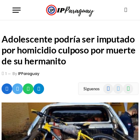
Adolescente podría ser imputado
por homicidio culposo por muerte
de su hermanito
1
By
IPParaguay
Facebook
X
WhatsA
Siguenos
(Twitter)