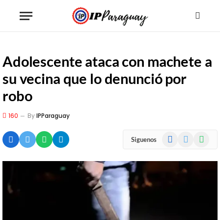
Adolescente ataca con machete a
su vecina que lo denunció por
robo
160
By
IPParaguay
Facebook
X
WhatsA
Siguenos
(Twitter)