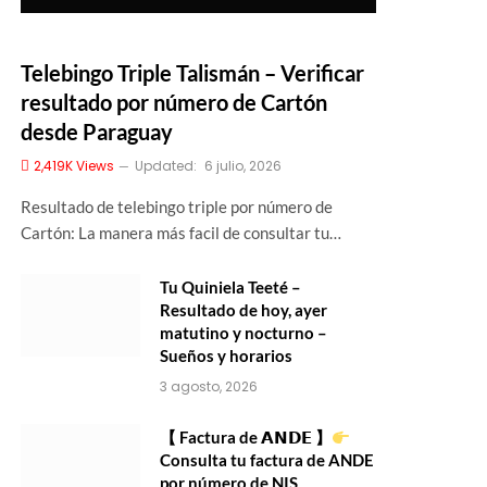
Telebingo Triple Talismán – Verificar
resultado por número de Cartón
desde Paraguay
2,419K
Views
Updated:
6 julio, 2026
Resultado de telebingo triple por número de
Cartón: La manera más facil de consultar tu…
Tu Quiniela Teeté –
Resultado de hoy, ayer
matutino y nocturno –
Sueños y horarios
3 agosto, 2026
【 Factura de 𝗔𝗡𝗗𝗘 】
Consulta tu factura de ANDE
por número de NIS