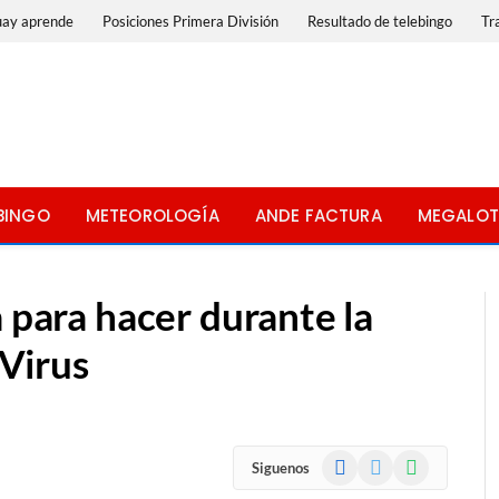
uay aprende
Posiciones Primera División
Resultado de telebingo
Tr
BINGO
METEOROLOGÍA
ANDE FACTURA
MEGALOT
a para hacer durante la
Virus
Facebook
X
WhatsApp
Siguenos
(Twitter)