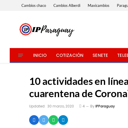
Cambios chaco
Cambios Alberdi
Maxicambios
Parag
INICIO
COTIZACIÓN
SENETE
TELE
10 actividades en líne
cuarentena de Corona
Updated:
30 marzo, 2020
4
By
IPParaguay