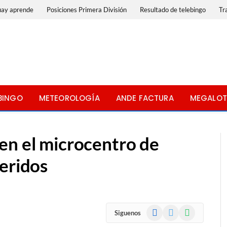
uay aprende
Posiciones Primera División
Resultado de telebingo
Tr
BINGO
METEOROLOGÍA
ANDE FACTURA
MEGALOT
en el microcentro de
eridos
Facebook
X
WhatsApp
Siguenos
(Twitter)