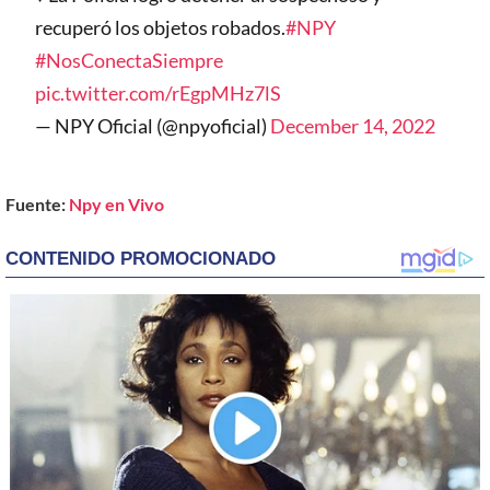
recuperó los objetos robados.
#NPY
#NosConectaSiempre
pic.twitter.com/rEgpMHz7lS
— NPY Oficial (@npyoficial)
December 14, 2022
Fuente:
Npy en Vivo