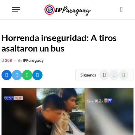
Horrenda inseguridad: A tiros
asaltaron un bus
208
By
IPParaguay
Facebook
X
WhatsA
Siguenos
(Twitter)