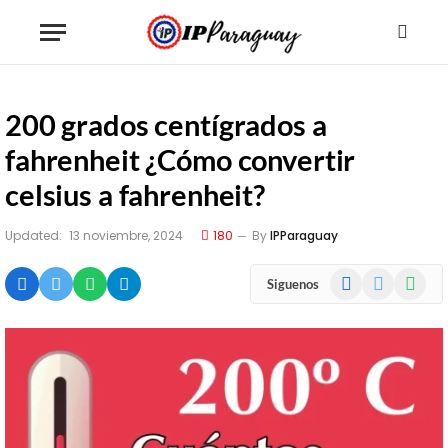
200 grados centígrados a
fahrenheit ¿Cómo convertir
celsius a fahrenheit?
Updated:
13 noviembre, 2024
180
By
IPParaguay
Facebook
X
WhatsA
Siguenos
(Twitter)