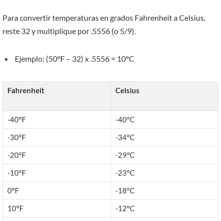
Para convertir temperaturas en grados Fahrenheit a Celsius,
reste 32 y multiplique por .5556 (o 5/9).
Ejemplo: (50°F – 32) x .5556 = 10°C
Fahrenheit
Celsius
-40°F
-40°C
-30°F
-34°C
-20°F
-29°C
-10°F
-23°C
0°F
-18°C
10°F
-12°C