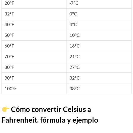
20°F
-7°C
32°F
0°C
40°F
4°C
50°F
10°C
60°F
16°C
70°F
21°C
80°F
27°C
90°F
32°C
100°F
38°C
Cómo convertir Celsius a
Fahrenheit. fórmula y ejemplo