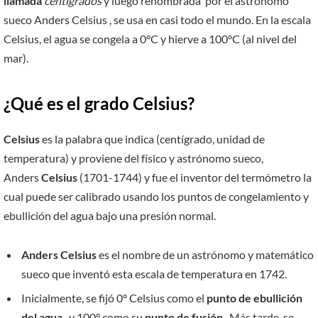
llamada
centígrados
y luego renombrada por el astrónomo
sueco Anders Celsius , se usa en casi todo el mundo. En la escala
Celsius, el agua se congela a 0°C y hierve a 100°C (al nivel del
mar).
¿Qué es el grado Celsius?
Celsius
es la palabra que indica (centígrado, unidad de
temperatura) y proviene del físico y astrónomo sueco,
Anders
Celsius
(1701-1744) y fue el inventor del termómetro la
cual puede ser calibrado usando los puntos de congelamiento y
ebullición del agua bajo una presión normal.
Anders Celsius
es el nombre de un astrónomo y matemático
sueco que inventó esta escala de temperatura en 1742.
Inicialmente, se fijó 0° Celsius como el
punto de ebullición
del agua
, y 100° como su
punto de fusión
. Más tarde, se