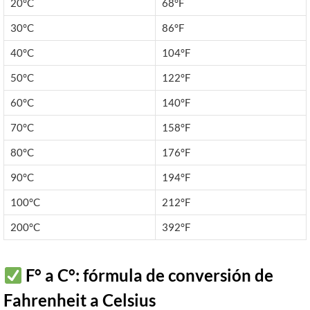
20°C
68°F
30°C
86°F
40°C
104°F
50°C
122°F
60°C
140°F
70°C
158°F
80°C
176°F
90°C
194°F
100°C
212°F
200°C
392°F
F° a C°: fórmula de conversión de
Fahrenheit a Celsius