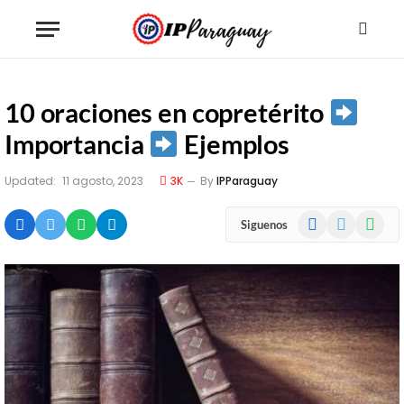
10 oraciones en copretérito
Importancia
Ejemplos
Updated:
11 agosto, 2023
3K
By
IPParaguay
Facebook
X
WhatsA
Siguenos
(Twitter)